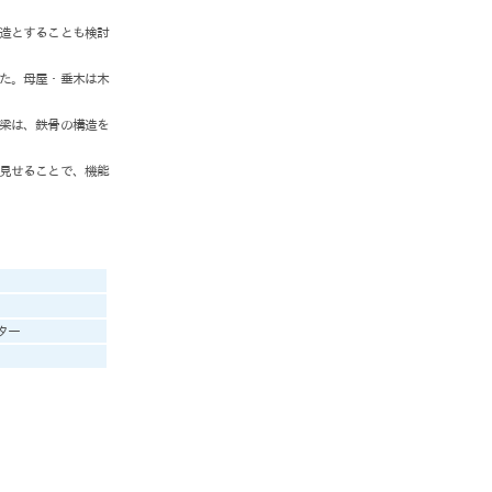
造とすることも検討
た。母屋・垂木は木
梁は、鉄骨の構造を
見せることで、機能
ター