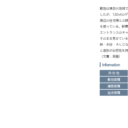
敷地は準防火地域
したが、120㎡の
周辺の住宅等との
を使っている。軒
エントランスのキ
そのまま見せてい
鉄・木材・ＡＬＣ
と造形が必然性を
（文責：斉藤）
Information
所 在 地
敷地面積
建築面積
延床面積