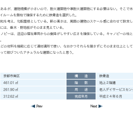
であるが、建物規模が小さいので、耐火建築物や準耐火建築物にする必要はない。そこで木
デイルームを無柱で確保するために鉄骨造を選択した。
調和を考え、勾配屋根としている。軒の高さは、周囲の建物のスケール感に合わせて設定し
裏には、垂木・野地板がそのまま見えている。
ャノピーは、送迎の福祉車両からの乗降がしやすい広さを確保している。キャノピーの柱と
る。
などの材料を機能に応じて適材適所で使い、なおかつそれらを隠さずにそのまま仕上として
持って結びついたナチュラルな建築になったと思う。
京都市南区
構 造
鉄骨造
461.01 ㎡
階 数
地上２階建
261.90 ㎡
用 途
老人デイサービスセン
312.62 ㎡
完成年月
平成２４年６月
Prev
Next