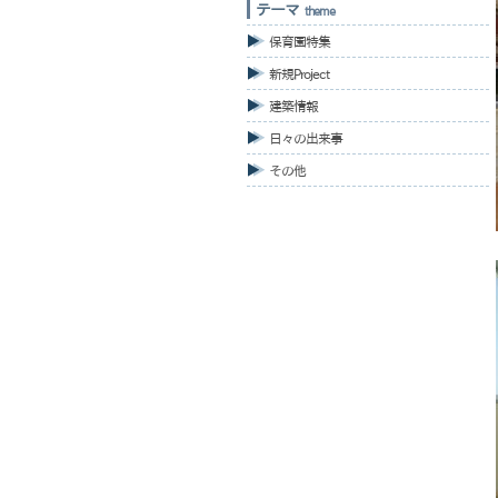
テーマ
theme
保育園特集
新規Project
建築情報
日々の出来事
その他