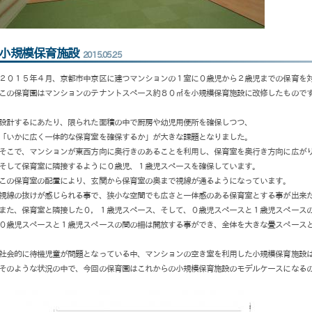
小規模保育施設
2015.05.25
２０１５年４月、京都市中京区に建つマンションの１室に０歳児から２歳児までの保育を
この保育園はマンションのテナントスペース約８０㎡を小規模保育施設に改修したもので
設計するにあたり、限られた面積の中で厨房や幼児用便所を確保しつつ、
「いかに広く一体的な保育室を確保するか」が大きな課題となりました。
そこで、マンションが東西方向に奥行きのあることを利用し、保育室を奥行き方向に広が
そして保育室に隣接するように０歳児、１歳児スペースを確保しています。
この保育室の配置により、玄関から保育室の奥まで視線が通るようになっています。
視線の抜けが感じられる事で、狭小な空間でも広さと一体感のある保育室とする事が出来
また、保育室と隣接した０，１歳児スペース、そして、０歳児スペースと１歳児スペース
０歳児スペースと１歳児スペースの間の柵は開放する事ができ、全体を大きな畳スペース
社会的に待機児童が問題となっている中、マンションの空き室を利用した小規模保育施設
そのような状況の中で、今回の保育園はこれからの小規模保育施設のモデルケースになるの