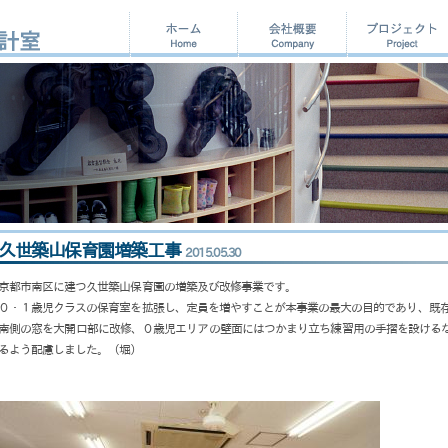
久世築山保育園増築工事
2015.05.30
京都市南区に建つ久世築山保育園の増築及び改修事業です。
０・１歳児クラスの保育室を拡張し、定員を増やすことが本事業の最大の目的であり、既
南側の窓を大開口部に改修、０歳児エリアの壁面にはつかまり立ち練習用の手摺を設ける
るよう配慮しました。（堀）